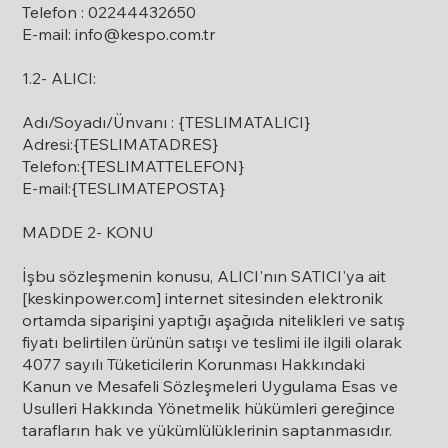
Telefon : 02244432650
E-mail: info@kespo.com.tr
1.2- ALICI:
Adı/Soyadı/Ünvanı : {TESLIMATALICI}
Adresi:{TESLIMATADRES}
Telefon:{TESLIMATTELEFON}
E-mail:{TESLIMATEPOSTA}
MADDE 2- KONU
İşbu sözleşmenin konusu, ALICI'nın SATICI'ya ait
[keskinpower.com] internet sitesinden elektronik
ortamda siparişini yaptığı aşağıda nitelikleri ve satış
fiyatı belirtilen ürünün satışı ve teslimi ile ilgili olarak
4077 sayılı Tüketicilerin Korunması Hakkındaki
Kanun ve Mesafeli Sözleşmeleri Uygulama Esas ve
Usulleri Hakkında Yönetmelik hükümleri gereğince
tarafların hak ve yükümlülüklerinin saptanmasıdır.