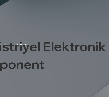
striyel Elektronik
ımız
İletişim
ponent