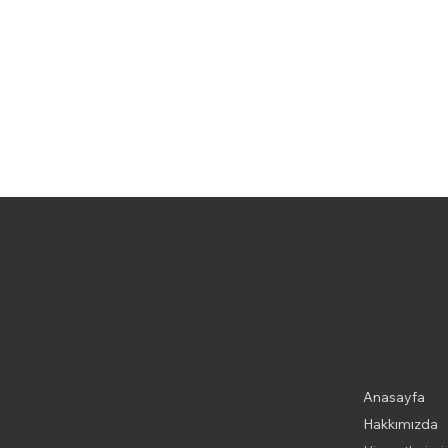
Kespo Elektronik
Menu
İletişim
Alaattinbey 636.Sk NİLTİM
Anasayfa
No 40-42 Nilüfer/BURSA
Hakkımızda
0224 443 26 50