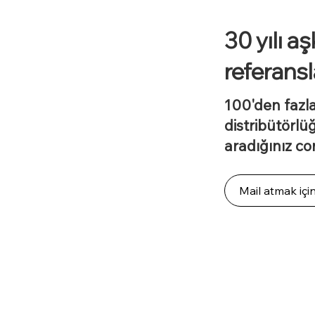
30 yılı a
referansl
100'den fazla
distribütörlüğü
aradığınız c
Mail atmak için