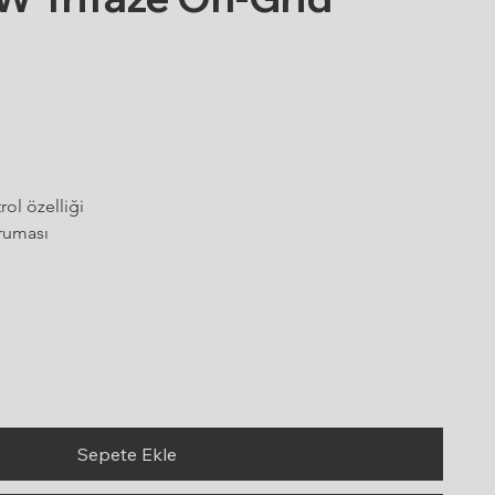
ol özelliği
ruması
Sepete Ekle