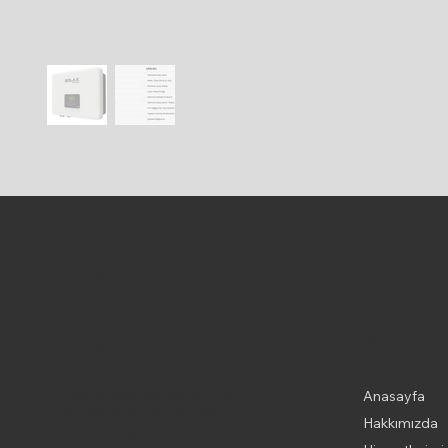
Kespo Elektronik
Menu
İletişim
Alaattinbey 636.Sk NİLTİM
Anasayfa
No 40-42 Nilüfer/BURSA
Hakkımızda
0224 443 26 50