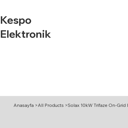
Kespo
Elektronik
Anasayfa
Hakkımızda
Hizmetlerimiz
Referanslar
Anasayfa
>
All Products
>
Solax 10kW Trifaze On-Grid 