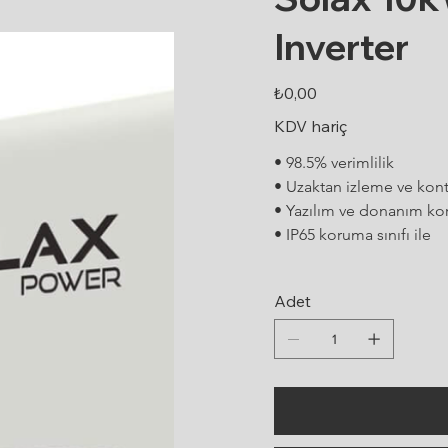
Inverter
Fiyat
₺0,00
KDV hariç
• 98.5% verimlilik
• Uzaktan izleme ve kontr
• Yazılım ve donanım ko
• IP65 koruma sınıfı ile
Adet