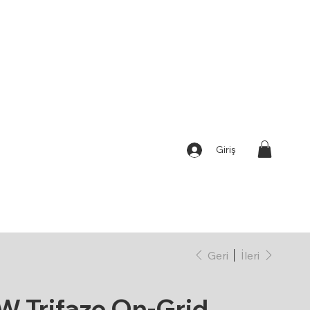
Giriş
Geri
İleri
W Trifaze On-Grid