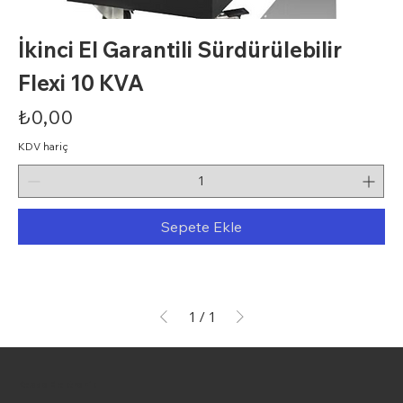
İkinci El Garantili Sürdürülebilir
Flexi 10 KVA
Fiyat
₺0,00
KDV hariç
Sepete Ekle
1
/
1
Kespo Elektronik