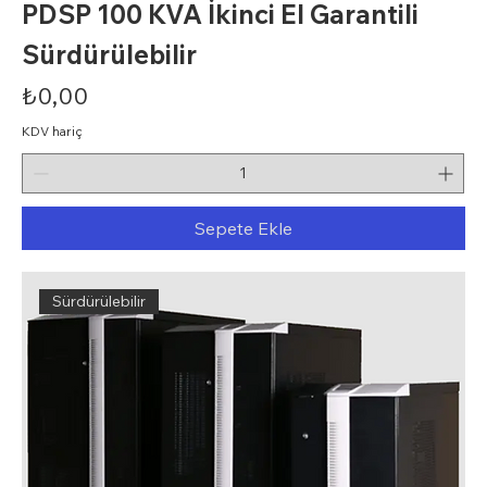
PDSP 100 KVA İkinci El Garantili
Sürdürülebilir
Fiyat
₺0,00
KDV hariç
Sepete Ekle
Sürdürülebilir