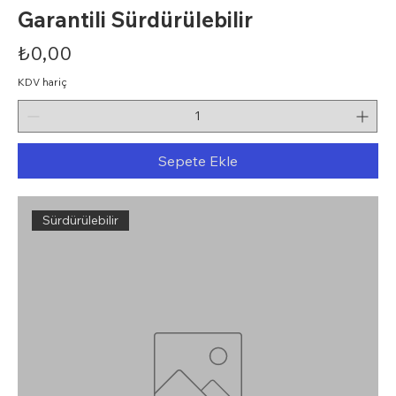
Garantili Sürdürülebilir
Fiyat
₺0,00
KDV hariç
Sepete Ekle
Sürdürülebilir