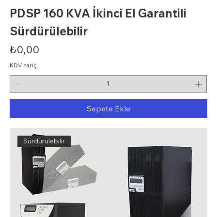
PDSP 160 KVA İkinci El Garantili
Sürdürülebilir
Fiyat
₺0,00
KDV hariç
Sepete Ekle
Sürdürülebilir