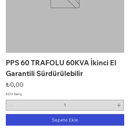
PPS 60 TRAFOLU 60KVA İkinci El
Garantili Sürdürülebilir
Fiyat
₺0,00
KDV hariç
Sepete Ekle