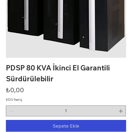
PDSP 80 KVA İkinci El Garantili
Sürdürülebilir
Fiyat
₺0,00
KDV hariç
Sepete Ekle