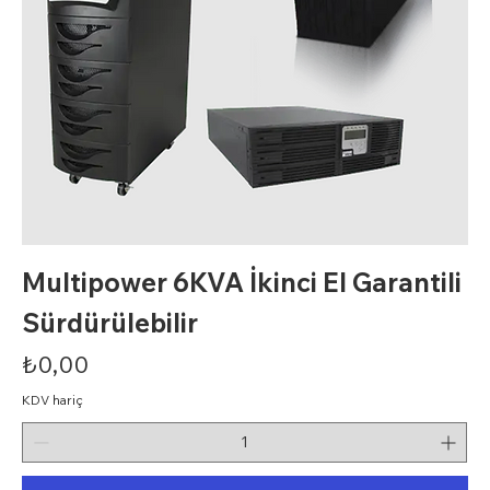
Multipower 6KVA İkinci El Garantili
Sürdürülebilir
Fiyat
₺0,00
KDV hariç