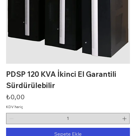
PDSP 120 KVA İkinci El Garantili
Sürdürülebilir
Fiyat
₺0,00
KDV hariç
Sepete Ekle