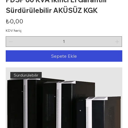
Sürdürülebilir AKÜSÜZ KGK
Fiyat
₺0,00
KDV hariç
Sepete Ekle
Sürdürülebilir