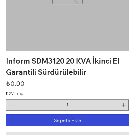
Inform SDM3120 20 KVA İkinci El
Garantili Sürdürülebilir
Fiyat
₺0,00
KDV hariç
Sepete Ekle