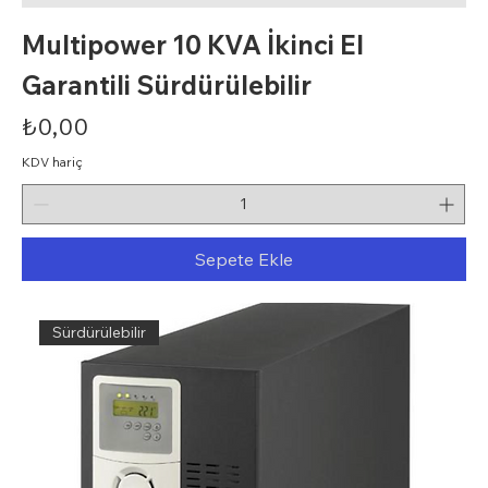
Multipower 10 KVA İkinci El
Garantili Sürdürülebilir
Fiyat
₺0,00
KDV hariç
Sepete Ekle
Sürdürülebilir