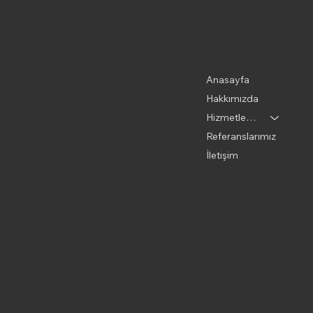
Menu
İletişim
Alaattinbey 636.Sk NİLTİM
Anasayfa
No 40-42 Nilüfer/BURSA
Hakkımızda
0224 443 26 50
Hizmetlerimiz
info@kespo.com.tr
Referanslarımız
İletişim
Sosyal
Linkedin
Instagram