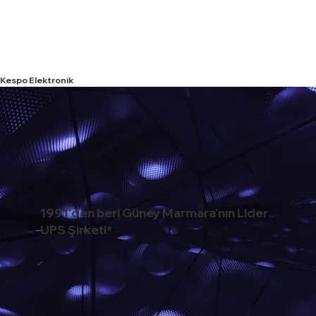
Kespo Elektronik
1991'den beri Güney Marmara'nın Lider
UPS Şirketi*