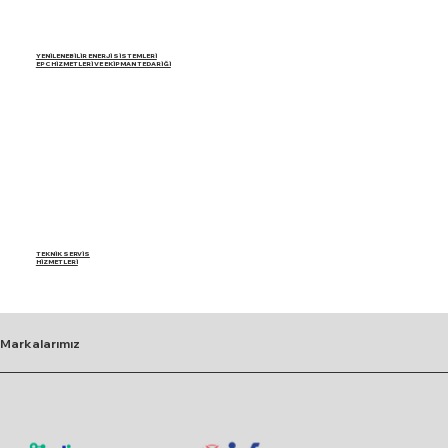
YENİLENEBİLİR ENERJİ SİSTEMLERİ
EPC HİZMETLERİ VE EKİPMAN TEDARİĞİ
TEKNİK SERVİS
HİZMETLERİ
Markalarımız