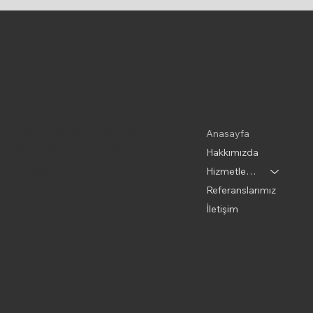
Kespo Elektronik
Menu
İletişim
Alaattinbey 636.Sk NİLTİM
Anasayfa
No 40-42 Nilüfer/BURSA
Hakkımızda
0224 443 26 50
Hizmetlerimiz
info@kespo.com.tr
Referanslarımız
İletişim
Sosyal